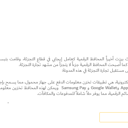
حيث برزت أخيراً المحافظ الرقمية كعامل إيجابي في قطاع التجزئة، وقامت بتبس
ا أصبحت المحافظ الرقمية جزءاً لا يتجزأ من مشهد تجارة التجزئة.
مستقبل تجارة التجزئة في هذه المدونة:
لإلكترونية، هي تطبيقات تخزن معلومات الدفع على جهاز محمول، مما يسمح بإجر
معاملات دفع سلسة، ومن الأمثلة الشائعة Apple Pay وGoogle Wallet و Samsung Pay ويمكن لهذه المحافظ تخزين 
Set Youtube Channel ID
ئم الرقمية، مما يوفر حلاً شاملاً للمدفوعات والمكافآت.
 البطاقات المادية والنقد، حيث يتم إكمال المعاملات بسرعة بنقرة بسيطة أو م
مناطق الدفع بسرعة، وإذا صدقنا التقارير الإحصائية، فمن المتوقع أن يصل ع
يا.
املات التجزئة، وتستخدم المحافظ الرقمية تقنيات التشفير المتقدمة والمصاد