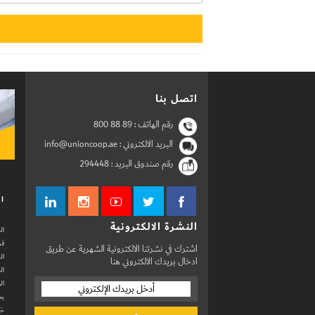
اتصل بنا
رقم الهاتف :
800 88 89
البريد الالكتروني : info@unioncoop.ae
رقم صندوق البريد :
294448
ال
النشرة الالكترونية
ال
فر
اشترك في نشرتنا الالكترونية الشهرية عن طريق
ال
ادخال بريدك الالكتروني هنا
ال
ال
بط
خد