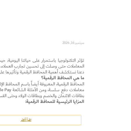
سبتمبر 16, 2024
تؤثر التكنولوجيا باستمرار على حياتنا اليومية، 
المعاملات حتى وصلت إلى تحسين تجارب العملاء، كم
دعنا نستكشف أهمية المحافظ الرقمية وتأثيرها على 
ما هي المحافظ الرقمية؟
المحافظ الرقمية، المعروفة أيضاً باسم المحافظ ا
بطاقات الائتمان والخصم وبطاقات الولاء وحتى القسا
المزايا الرئيسية للمحافظ الرقمية
:
الراحة والسرعة: تلغي المحافظ الرقمية الحاجة إلى
ضوئي، مما يقلل من الوقت المستغرق في الخروج من 
مستخدمي المحافظ الرقمية على مستوى العالم إلى 4.4 مليار بحلول عام 2025، مما يؤكد على التبني المتزايد لهذه التكنولوج
اقرأ أكثر
الأمان المعزز: يعد الأمان مصدر قلق كبير في مع