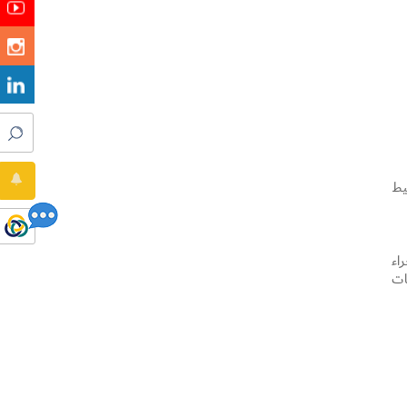
يط
اء
معلومات
سح
دد
قة