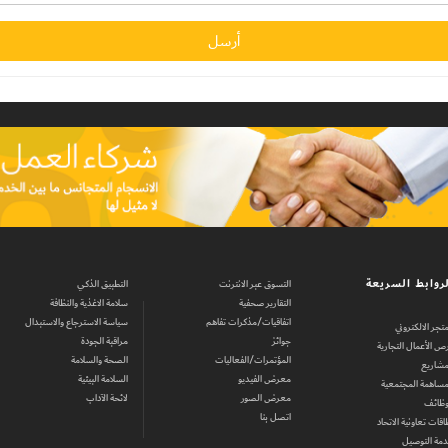
روابط السريعة
التسوق عبر الانترنت
التطبيق الذكي
التقارير صحفية
سلامة الاغذية والنظافة
اتفاقيات/مذكرات تفاهم
سياسة الاسترجاع والاستبدال
متجر الالكتروني
جوائز
مراقبة الجودة
ص الأعمال التجارية
المؤتمرات/الفعاليات
الصحة والسلامة
مشاريع
معرض الفيديو
السلامة البيئية
مساهمة المجتمعية
معرض الصور
لائحة الآداب
وظائف
اتصل بنا
اقات تعاونية الاتحاد
مة التوصيل