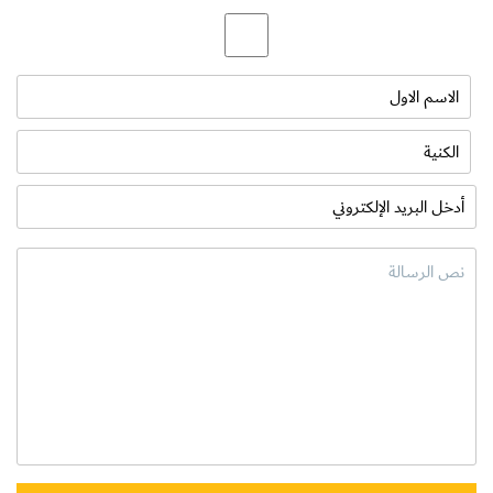
ملاحظة: من فضلك لا تعتبر هذه المدونة نصيحة طبية أو صحية، وذلك
من أجل صحتك وسلامتك، يرجى استشارة طبيب مختص إذا كنت
تعاني من أي مرض.
إذا أعجبتك المدونة قدم لنا إعجاب أو مشاركة أو تعليق هنا: