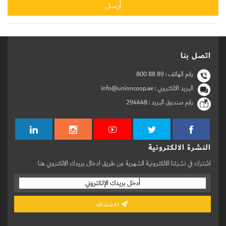
اتصل بنا
رقم الهاتف :
800 88 89
البريد الالكتروني : info@unioncoop.ae
رقم صندوق البريد :
294448
النشرة الالكترونية
اشترك في نشرتنا الالكترونية الشهرية عن طريق ادخال بريدك الالكتروني هنا
الاشتراك