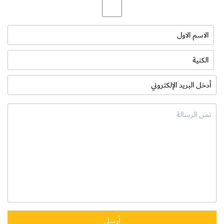
تجارب مادية + رقمية غامرة: علينا قبول التكنولوجيا والسماح لها بتوجيهنا
لتنشيط العلامة التجارية داخل المتجر، والذي سيركز على تجربة العملاء
أكثر من البيع، شاهد هذا الفيديو الممتع لتكون فكرة حول الموضوع: