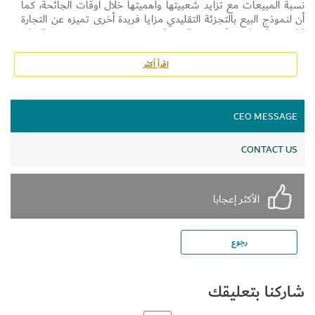
نسبة المبيعات مع تزايد شعبيتها وأهميتها خلال أوقات الجائحة، كما
أن لنموذج البيع بالتجزئة التقليدي مزايا فريدة أخرى تميزه عن التجارة
الإلكترونية، ولكن في هذه المدونة سنقوم بتحديد عدد من الركائز
الرئيسية لاتجاهات تجربة عملاء التجزئة التي سنراها في عام 2022:
الشخصنة: تتعلق الشخصنة بتقديم تجربة فريدة لكل مستهلك عبر كل
اقرأ أكثر
نقطة اتصال وقناة تفاعل موجودة داخل المتجر، ويمكن أن تستند هذه
التجربة إلى النية أو البيانات في الوقت الفعلي أو حتى البيانات التاريخية
لسلوك الشراء، حيث أن الهدف النهائي من إضفاء الطابع الشخصي على
CEO MESSAGE
تجربة التسوق هو جعل المستهلك يشعر بأنه مميز ومرتبط بالعلامة
التجارية وسعيد.
CONTACT US
وهنا ستتمكن متاجر البيع بالتجزئة في الوقت القريب من تقديم تجارب
تسوق مصممة خصيصاً للمستهلك أو القيام بتقديم
أفضل العروض في
دبي
بناءً على سلوك الشراء السابق للمستهلكين.
إليك شرحاً رائعاً لشخصنة التجارب في المتجر وبعض الإحصاءات:
الأكثر إعجابا
رجوع
شاركنا بتعليقك