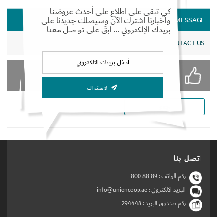
كي تبقى على اطلاع على أحدث عروضنا
وأخبارنا اشترك الآن وسيصلك جديدنا على
CEO MESSAGE
بريدك الإلكتروني … ابقَ على تواصل معنا
Set Youtube Channel ID
CONTACT US
الأكثر إعجابا
الاشتراك
رجوع
اتصل بنا
رقم الهاتف :
800 88 89
البريد الالكتروني : info@unioncoop.ae
رقم صندوق البريد :
294448