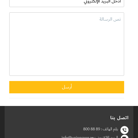
اتصل بنا
رقم الهاتف :
800 88 89
البريد الالكتروني : info@unioncoop.ae