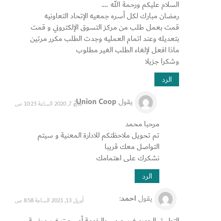
السلام عليكم ورحمة الله ….
رمضان مبارك لكل أسره جمعيه الإتحاد التعاونيه
قمت بعمل طلب من مركز التسوق الإلكتروني و قمت
بتعديله وعند اتمام العمليه وجدت الطلب مكرر مرتين
ماذا افعل لإلغاء الطلب الغير مطلوب
وشكرا جزيلا
الرد
يقول
Union Coop
:
مايو 7, 2020 الساعة 10:23 ص
مرحبا محمد
تم تحويل ملاحظتكم للادارة المعنية و سيتم
التواصل معك قريبا
نشكرك على اهتمامك
الرد
يقول
احمد
:
أبريل 13, 2021 الساعة 8:58 ص
التطبيق الجديد غير جيد… والخدمة أصبحت غير مرضية…