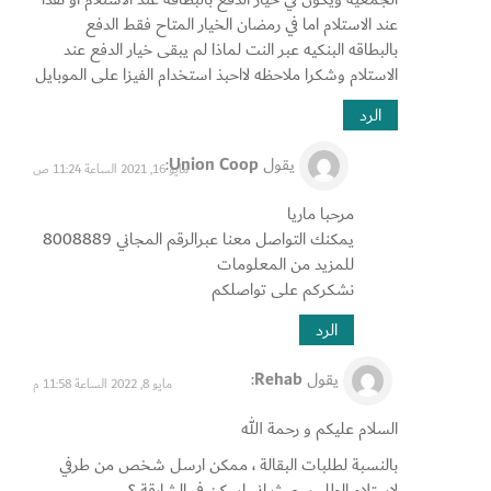
عند الاستلام اما في رمضان الخيار المتاح فقط الدفع
بالبطاقه البنكيه عبر النت لماذا لم يبقى خيار الدفع عند
الاستلام وشكرا ملاحظه لااحبذ استخدام الفيزا على الموبايل
الرد
يقول
Union Coop
:
مايو 16, 2021 الساعة 11:24 ص
مرحبا ماريا
يمكنك التواصل معنا عبرالرقم المجاني 8008889
للمزيد من المعلومات
نشكركم على تواصلكم
الرد
يقول
Rehab
:
مايو 8, 2022 الساعة 11:58 م
السلام عليكم و رحمة الله
بالنسبة لطلبات البقالة ، ممكن ارسل شخص من طرفي
لاستلام الطلب، حيث اني اسكن في الشارقة ؟