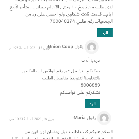
لدي طلب من تاريخ ١٠ وحتى الآن لم يصلني… متأخر لأربع
ايام… قدمت ثلاث شكاوي ولم احصل على رد من
الجمعية… رقم طلبي 700040274
الرد
يقول
Union Coop
:
أبريل 15, 2021 الساعة 1:27 م
مرحبا أحمد
يمكنكم التواصل عبر رقم الواتس اب الخاص
بالتعاونية لتزويدنا تفاصيل الطلب
8008889
نشكركم على تواصلكم
الرد
يقول
Maria
:
أبريل 14, 2021 الساعة 10:23 ص
السلام عليكم كنت اطلب قبل رمضان اون لاين من
الجمعية ويكون في خيار الدفع بالبطاقه عند الاستلام او نقدا