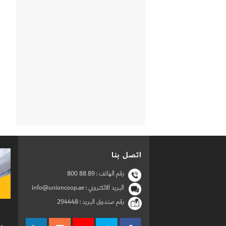
اتصل بنا
رقم الهاتف :
800 88 89
البريد الالكتروني : info@unioncoop.ae
رقم صندوق البريد :
294448