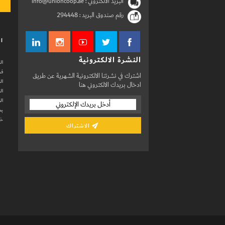
البريد الالكتروني : info@unioncoop.ae
رقم صندوق البريد :
294448
ال
النشرة الالكترونية
ال
فر
اشترك في نشرتنا الالكترونية الشهرية عن طريق
ال
ادخال بريدك الالكتروني هنا
ال
ال
بط
خد
الاشتراك