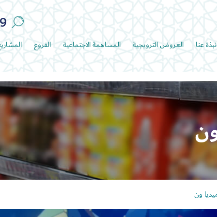
89
نبذة عنا
العروض الترويجية
المساهمة الاجتماعية
الفروع
المشاري
ون
يديا ون
ل