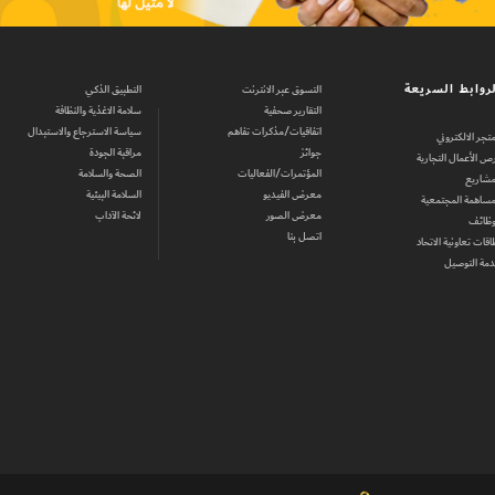
روابط السريعة
التسوق عبر الانترنت
التطبيق الذكي
التقارير صحفية
سلامة الاغذية والنظافة
اتفاقيات/مذكرات تفاهم
سياسة الاسترجاع والاستبدال
متجر الالكتروني
جوائز
مراقبة الجودة
ص الأعمال التجارية
المؤتمرات/الفعاليات
الصحة والسلامة
مشاريع
معرض الفيديو
السلامة البيئية
مساهمة المجتمعية
معرض الصور
لائحة الآداب
وظائف
اتصل بنا
اقات تعاونية الاتحاد
مة التوصيل