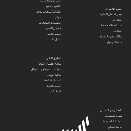
التسوق عبر الانترنت
التقارير صحفية
المتجر الالكتروني
اتفاقيات/مذكرات تفاهم
فرص الأعمال التجارية
جوائز
المشاريع
المؤتمرات/الفعاليات
المساهمة المجتمعية
معرض الفيديو
الوظائف
معرض الصور
بطاقات تعاونية الاتحاد
اتصل بنا
خدمة التوصيل
التطبيق الذكي
سلامة الاغذية والنظافة
سياسة الاسترجاع والاستبدال
مراقبة الجودة
الصحة والسلامة
السلامة البيئية
لائحة الآداب
كلمة الرئيس التنفيذي
شروط الاستخدام
سياسة الخصوصية
خريطة الموقع