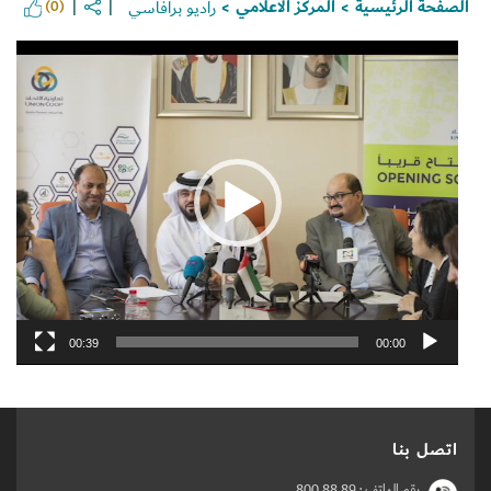
الصفحة الرئيسية
المركز الاعلامي
راديو برافاسي
(0)
>
>
مشغل
الفيديو
Set Youtube Channel ID
00:39
00:00
اتصل بنا
رقم الهاتف :
800 88 89