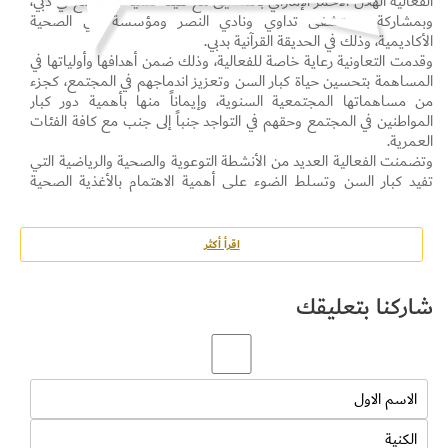
الفعالية الهلال الأحمر الإماراتي بالتنسيق مع هيئة تنمية المجتمع في دبي،
وبمشاركة مستشفى تداوي ونادي النصر ومؤسسة دبي الصحية
الأكاديمية، وذلك في الحديقة القرآنية بدبي.
وقدمت التعاونية رعاية خاصة للفعالية، وذلك ضمن أهدافها وأولياتها في
المساهمة بتحسين حياة كبار السن وتعزيز اندماجهم في المجتمع، كجزء
من مساهماتها المجتمعية السنوية، وإيماناً منها بأهمية دور كبار
المواطنين في المجتمع وحقهم في التواجد جنباً إلى جنب مع كافة الفئات
العمرية.
وتضمنت الفعالية العديد من الأنشطة التوعوية والصحية والرياضية التي
تفيد كبار السن وتسلط الضوء على أهمية الاهتمام بالأغذية الصحية
وممارسة الرياضة، والتي شارك فيها مجموعة من طلبة المدارس والزوار
وأفراد من فئات المجتمع.
وتؤكد التعاونية من خلال مشاركتها ورعايتها للفعالية على حرصها في
اقرأ أكثر
التعبير عن امتنانها وتقديرها لكبار المواطنين وعلى أهميتهم كفئة مهمة
وملهمة بالمجتمع.
شاركنا بتعليقك