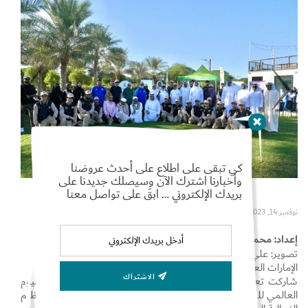
Set Youtube Channel ID
كي تبقى على اطلاع على أحدث عروضنا
وأخبارنا اشترك الآن وسيصلك جديدنا على
بريدك الإلكتروني … ابقَ على تواصل معنا
نوفمبر 14, 2023
إعداد: محمد جودت الرفاعي
تصوير: علي النعيمي
الإمارات العربية المتحدة، إمارة دبي:
الاشتراك
شاركت تعاونية الاتحاد في فعالية مخصصة لكبار السن بمناسبة اليوم
العالمي للسكري ضمن فعاليات نادي ذخر الاجتماعي، حيث قام بتنظيم