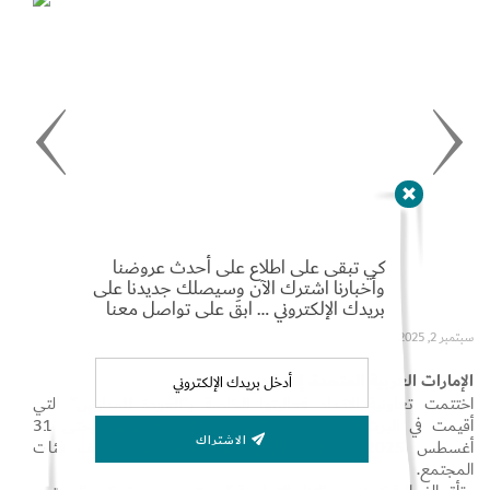
Set Youtube Channel ID
كي تبقى على اطلاع على أحدث عروضنا
وأخبارنا اشترك الآن وسيصلك جديدنا على
بريدك الإلكتروني … ابقَ على تواصل معنا
سبتمبر 2, 2025
الإمارات العربية المتحدة، إمارة دبي:
اختتمت تعاونية الاتحاد فعاليتها الخاصة بـ”العودة للمدارس” التي
أقيمت في البرشاء مول خلال الفترة من 28 أغسطس وحتى 31
الاشتراك
أغسطس 2025، وسط إقبال وتفاعل متميز من مختلف فئات
المجتمع.