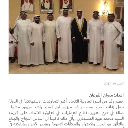
Set Youtube Channel ID
أكتوبر 29, 2017
اعداد: مروان القرعان
حضر وفد من أسرة تعاونية الاتحاد أكبر التعاونيات الاستهلاكية في الدولة
حفل زفاف السيد محمد راشد مرزوق ابن السيد راشد مرزوق مشرف
صالة في فرع العوير بقطاع العمليات في تعاونية الاتحاد، على كريمة
السيد محمد عبيد المسماري ،يأتي ذلك تأكيداً ان أساس النجاح والابداع
والتألق هو الحب والاحترام والعلاقات الاخوية وتقدير الآخر ومشاركته في