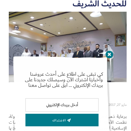
للحديث الشريف
Set Youtube Channel ID
كي تبقى على اطلاع على أحدث عروضنا
وأخبارنا اشترك الآن وسيصلك جديدنا على
بريدك الإلكتروني … ابقَ على تواصل معنا
مايو 27, 2017
برعاية ذهبية من تعاونية الاتحاد أكبر التعاونيات الاستهلاكية في الدولة،
الاشتراك
نظمت الأمانة العامة لندوة الحديث الشريف التابعة لكلية الدراسات
الإسلامية العربية، فعاليات الندوة الدولية للحديث الشريف في نسختها