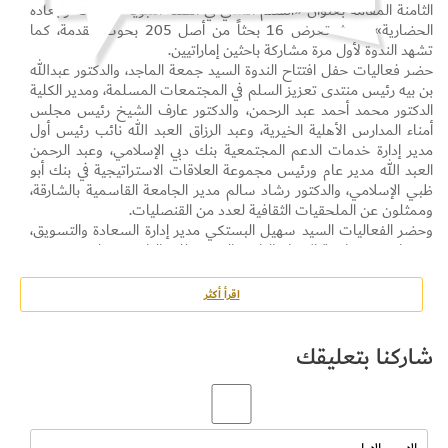
الثامنة المقامة بعنوان «السلم المدني في السنة النبوية مقوماته وأبعاده
الحضارية»، حيث تعرض 16 بحثاً من أصل 205 بحوث مقدمة، كما
تشهد الندوة لأول مرة مشاركة باحثين إماراتيين.
حضر فعاليات حفل افتتاح الندوة السيد جمعة الماجد، والدكتور عبدالله
بن بيه رئيس منتدى تعزيز السلم في المجتمعات المسلمة، ومدير الكلية
الدكتور محمد أحمد عبد الرحمن، والدكتور عارف الشيخ رئيس مجلس
أمناء المدارس الأهلية الخيرية، وعبد الرزاق العبد الله نائب رئيس أول
مدير إدارة خدمات الدعم المجتمعية بنك دبي الإسلامي، وعبد الرحمن
العبد الله مدير عام ورئيس مجموعة العلاقات الاستراتيجية في بنك أبو
ظبي الإسلامي، والدكتور رشاد سالم مدير الجامعة القاسمية بالشارقة،
وممثلون عن الملحقيات الثقافية لعدد من القنصليات.
وحضر الفعاليات السيد سهيل البستكي مدير إدارة السعادة والتسويق،
كممثل عن تعاونية الاتحاد الراعي الذهبي للفعاليات وتسلم درع شكر
وتقدير لدعم ورعاية الندوة ودور التعاونية الفعال في نشر الخير في عام
الخير.
اقرأ أكثر
شاركنا بتعليقك