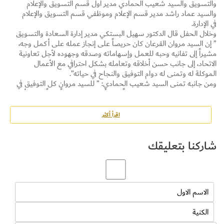
والتسويق والسيد شعيب الحمادي مدير أول قسم التسويق والإعلام
والسيد عماد راشد مدير قسم الإعلام وموظفي قسم التسويق والإعلام
في الإدارة.
وخلال الحفل قال الدكتور سهيل البستكي مدير إدارة السعادة والتسويق
” إن السيد مروان القرعان كان حريصاً على إنجاز عمله على أكمل وجه،
مشيراً إلى تفانيه وحبه للعمل وإسهاماته وصدقه وجهوده لأجل تعاونية
الاتحاد، إلى جانب حسن أخلاقه وتعامله بشكل احترافي مع الأعمال
الموكلة له وتمنى له دوام التوفيق والنجاح في حياته”.
ومن جانبه تمنى السيد شعيب الحمادي: ” للسيد مروان كل التوفيق في
جميع مساعيه المستقبلية، مؤكداً على أنه سيبقى دائماً جزءاً لا يتجزأ
من عائلة تعاونية الاتحاد، مشيراً إلى أنه تميز بسمات الموظف المثالي
خلال فترة عمله معنا “.
اقرأ أكثر
وأضاف السيد عماد راشد ” أن السيد مروان القرعان كان أحد الموظفين
الذين لم يعملوا بجد فحسب، بل نفذوا العمل بذكاء كذلك، حيث أن هذا
شاركنا بتعليقك
المزيج نادر ولكنه عنصر أساسي في تحقيق النجاح على الصعيد المهني،
مؤكداً على أنه قدم مساهمة كبيرة في جهود العلاقات الإعلامية والعامة
للتعاونية، متمنياً له التوفيق في كل مساعيه”.
وتضمن الحفل كلمات نابعة من القلب مع تمني الجميع له التوفيق
والنجاح في مساعيه الجديدة.