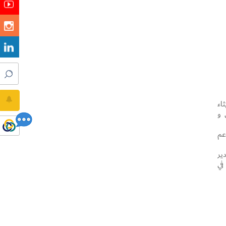
اء
ة الطرق و
عم
ير
في