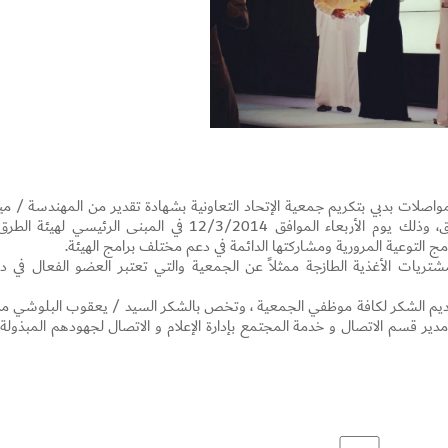
اصلات بدبي بتكريم جمعية الإتحاد التعاونية بشهادة تقدير من المهندسة / ميث
بن عدي المدير التنفيذي لمؤسسة المرور و الطرق، وذلك يوم الأربعاء الموافق 12/3/2014 في المبنى الرئيسي لهيئ
مج التوعية المرورية ومشاركتها الدائمة في دعم مختلف برامج الهيئة.
ريات الأغذية الطازجة ممثلاً عن الجمعية والتي تعتبر العضو الفعال في د
Set Youtube Channel ID
لتقديم الشكر لكافة موظفي الجمعية ، وتخص بالشكر السيد / يعقوب البلوشي مد
دير قسم الاتصال و خدمة المجتمع بإدارة الإعلام و الاتصال لجهودهم المبذولة 