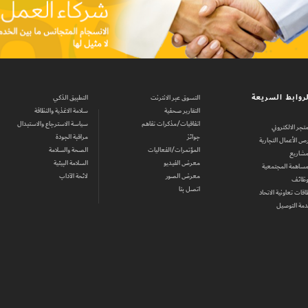
روابط السريعة
التسوق عبر الانترنت
التطبيق الذكي
التقارير صحفية
سلامة الاغذية والنظافة
اتفاقيات/مذكرات تفاهم
سياسة الاسترجاع والاستبدال
متجر الالكتروني
جوائز
مراقبة الجودة
ص الأعمال التجارية
المؤتمرات/الفعاليات
الصحة والسلامة
مشاريع
معرض الفيديو
السلامة البيئية
مساهمة المجتمعية
معرض الصور
لائحة الآداب
وظائف
اتصل بنا
اقات تعاونية الاتحاد
مة التوصيل