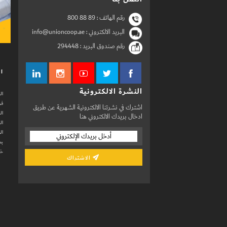
رقم الهاتف :
800 88 89
البريد الالكتروني : info@unioncoop.ae
رقم صندوق البريد :
294448
ال
النشرة الالكترونية
ال
فر
اشترك في نشرتنا الالكترونية الشهرية عن طريق
ال
ادخال بريدك الالكتروني هنا
ال
ال
بط
خد
الاشتراك