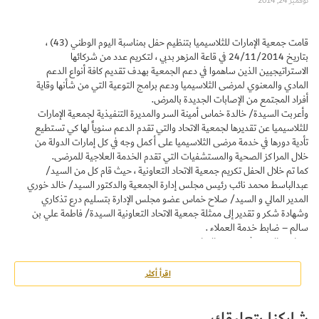
نوفمبر 24, 2014
قامت جمعية الإمارات للثلاسيميا بتنظيم حفل بمناسبة اليوم الوطني (43) ،
بتاريخ 24/11/2014 في قاعة المزهر بدبي ، لتكريم عدد من شركائها
الاستراتيجيين الذين ساهموا في دعم الجمعية بهدف تقديم كافة أنواع الدعم
المادي والمعنوي لمرضى الثلاسيميا ودعم برامج التوعية التي من شأنها وقاية
أفراد المجتمع من الإصابات الجديدة بالمرض.
Set Youtube Channel ID
وأعربت السيدة/ خالدة خماس أمينة السر والمديرة التنفيذية لجمعية الإمارات
للثلاسيميا عن تقديرها لجمعية الاتحاد والتي تقدم الدعم سنوياً لها كي تستطيع
تأدية دورها في خدمة مرضى الثلاسيميا على أكمل وجه في كل إمارات الدولة من
خلال المراكز الصحية والمستشفيات التي تقدم الخدمة العلاجية للمرضى.
كما تم خلال الحفل تكريم جمعية الاتحاد التعاونية ، حيث قام كل من السيد/
عبدالباسط محمد نائب رئيس مجلس إدارة الجمعية والدكتور السيد/ خالد خوري
المدير المالي و السيد/ صلاح خماس عضو مجلس الإدارة بتسليم درع تذكاري
وشهادة شكر و تقدير إلى ممثلة جمعية الاتحاد التعاونية السيدة/ فاطمة علي بن
سالم – ضابط خدمة العملاء .
كما تم النشر في جريدة البيان
اضغط هنا
للوصول لرابط الخبر
اقرأ أكثر
شاركنا بتعليقك