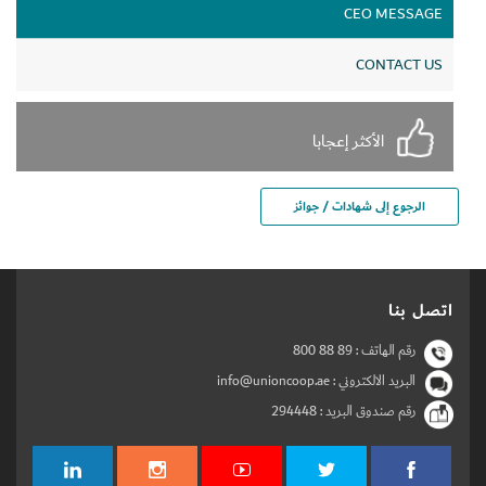
CEO MESSAGE
CONTACT US
الأكثر إعجابا
الرجوع إلى شهادات / جوائز
اتصل بنا
رقم الهاتف :
800 88 89
البريد الالكتروني : info@unioncoop.ae
رقم صندوق البريد :
294448