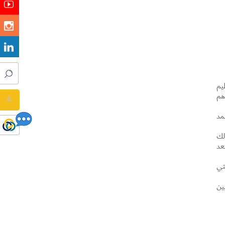
يم
ا لجهودهم
مد
لك
عد
تي
ين