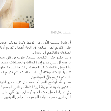
أغسطس 20, 2015
في بادرة ليست الأولى من نوعها وكما عودتنا جمعية
المبذولة وتفانيهم في العمل.
و قد حضر حفل التكريم السيد/ حارب بن ثاني مدير إ
إبراهيم آل علي مدير إدارة المالية والحسابات وعدد 
بدأ الحفل بكلمة شكر للموظفين القاها السيد/ حارب 
تقديراً لنزاهته وولائه في أداء عمله. كما تم تكريم ا
ذلك تم تكريم باقي الموظفين.
هذا و قد أوضح السيد/ أحمد بن كنيد مدير ادارة
ستكون بادرة تحفيزية قوية لكافة موظفي الجمعية
وفي نهاية الحفل حث السيد/ حارب بن ثاني على ب
الموظفين ، مع تمنياته للجميع بالنجاح والتوفيق الد