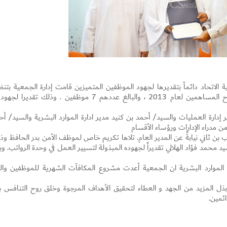
 الاتحاد دائماً بتقديرها لجهود الموظفين المتميزين قامت إدارة الجمعية بتنظ
حفل تكريم لمن ساهم في انجاز أعمال توزيع أرباح المساهمين لعام 2013 ، والبالغ عددهم 7 موظفين . وذلك تقدير
دارة العمليات والسيد/ أحمد بن كنيد مدير ادارة الموارد البشرية والسيد/ أح
من مدراء الإدارات ورؤساء الأقسام
بن ثاني نيابةً عن المدير العام. تلاها تكريم خاص لموظف الأمن بدر الحافظ وذ
Set Youtube Channel ID
لسيد محمد فؤاد الهلالي تقديراً لجهوده المبذولة لتسيير العمل في وحدة الرواتب. وب
 الموارد البشرية ان الجمعية أعدت مشروع المكافآت الشهرية للموظفين وال
ذل المزيد من الجهد و العطاء لتحقيق الأهداف المرجوة وخلق روح التنافس ب
ائمين.