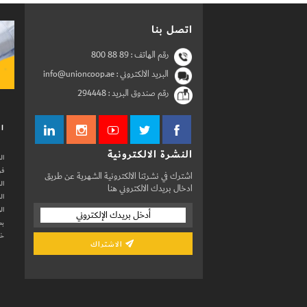
اتصل بنا
رقم الهاتف :
800 88 89
البريد الالكتروني : info@unioncoop.ae
رقم صندوق البريد :
294448
ال
النشرة الالكترونية
ال
فر
اشترك في نشرتنا الالكترونية الشهرية عن طريق
ال
ادخال بريدك الالكتروني هنا
ال
ال
بط
خد
الاشتراك