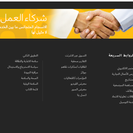
روابط السريعة
التسوق عبر الانترنت
التطبيق الذكي
التقارير صحفية
سلامة الاغذية والنظافة
اتفاقيات/مذكرات تفاهم
سياسة الاسترجاع والاستبدال
متجر الالكتروني
جوائز
مراقبة الجودة
ص الأعمال التجارية
المؤتمرات/الفعاليات
الصحة والسلامة
مشاريع
معرض الفيديو
السلامة البيئية
مساهمة المجتمعية
معرض الصور
لائحة الآداب
وظائف
اتصل بنا
اقات تعاونية الاتحاد
مة التوصيل