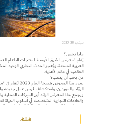
سبتمبر 28, 2023
ماذا تخص؟
يُقام “معرض الشرق الأوسط لمنتجات الطعام العضوية 
العربية المتحدة، ويُعتبر الحدث التجاري الوحيد 
العالمية في عالم الأغذية.
من يجب أن يذهب؟
الروّاد والموردين، واستكشاف فرص عمل جديدة، والت
ويجمع هذا المعرض الرائد أبرز الشركات المحلية والإق
والعلامات التجارية المتخصصة في أسلوب الحياة الطبيعي والهيئ
ويشكل هذا المعرض فرصة مثالية للتواصل مع المنت
في هذا القطاع، بما في ذلك المأكولات والمشروبات وم
العضوية، وركن مواد التجميل العضوية، وركن منتجات
اقرأ أكثر