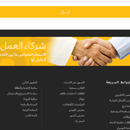
روابط السريعة
التسوق عبر الانترنت
التطبيق الذكي
التقارير صحفية
سلامة الاغذية والنظافة
اتفاقيات/مذكرات تفاهم
سياسة الاسترجاع والاستبدال
متجر الالكتروني
جوائز
مراقبة الجودة
ص الأعمال التجارية
المؤتمرات/الفعاليات
الصحة والسلامة
مشاريع
معرض الفيديو
السلامة البيئية
مساهمة المجتمعية
معرض الصور
لائحة الآداب
وظائف
اتصل بنا
اقات تعاونية الاتحاد
مة التوصيل