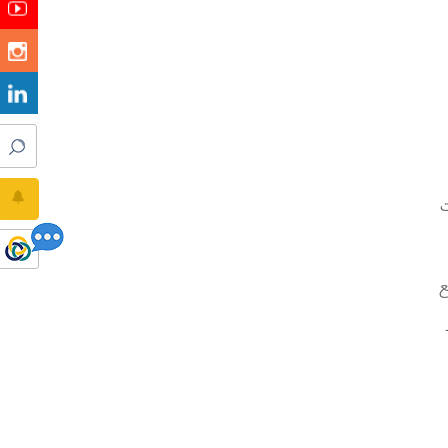
ت
ل مع