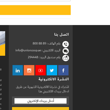
اتصل بنا
رقم الهاتف :
800 88 89
البريد الالكتروني : info@unioncoop.ae
رقم صندوق البريد :
294448
ال
النشرة الالكترونية
ال
فر
اشترك في نشرتنا الالكترونية الشهرية عن طريق
ال
ادخال بريدك الالكتروني هنا
ال
ال
بط
خد