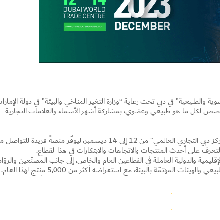
والطبيعية” في دبي تحت رعاية “وزارة التغير المناخي والبيئة” في دولة الإمارا
المخصص لكل ما هو طبيعي وعضوي، بمشاركة أشهر الأسماء والعلامات التجارية
يعود هذا المعرض بنسخة العام 2023 ليُقام في “مركز دبي التجاري العالمي” من 12 إلى 14 ديسمبر، ليوفّر منصةً فريدة للتواص
Set Youtube Channel ID
عرف على أحدث المنتجات والاتجاهات والابتكارات في هذا القطاع.
ليمية والدولية العاملة في القطاعين العام والخاص، إلى جانب المصنّعين والروّاد
ات المهتمّة بالبيئة، مع استعراضه أكثر من 5,000 منتج لهذا العام.
جين والمورّدين، واستكشاف فرص تعاون جديدة والاطلاع على أحدث الابتكارات
نتجات التجميل والعناية الصحية والبيئة، كما يتيح الفرصة لزيارة المطابخ
 العناية الصحية العضوية ومعرفة المزيد عن أهمية أسلوب الحياة المستدامة..