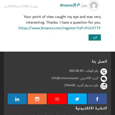
مجموعة من اللاعبين العالميين. تُعد هذه البطولة من
Binance开户
يقول
:
يونيو 1, 2026 الساعة 8:50 ص
أبرز بطولات رابطة محترفي التنس، ورابطة
محترفات كرة التنس والتي يشارك فيها أبرز اللاعبين
Your point of view caught my eye and was very
مثل رافاييل نادال، ونوفاك دجوكوفيك، وفينوس
interesting. Thanks. I have a question for you.
وليامز
.
https://www.binance.com/register?ref=IHJUI7TF
التاريخ: من 17 فبراير إلى 2 مارس 2019
الموقع: ملعب دبي للتنس
.
الرد
تابع كل جديدنا وأخبارنا
هنا
.
اتصل بنا
رقم الهاتف :
800 88 89
البريد الالكتروني : info@unioncoop.ae
رقم صندوق البريد :
294448
النشرة الالكترونية