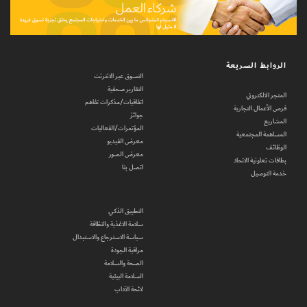
الروابط السريعة
التسوق عبر الانترنت
التقارير صحفية
المتجر الالكتروني
اتفاقيات/مذكرات تفاهم
فرص الأعمال التجارية
جوائز
المشاريع
المؤتمرات/الفعاليات
المساهمة المجتمعية
معرض الفيديو
الوظائف
معرض الصور
بطاقات تعاونية الاتحاد
اتصل بنا
خدمة التوصيل
التطبيق الذكي
سلامة الاغذية والنظافة
سياسة الاسترجاع والاستبدال
مراقبة الجودة
الصحة والسلامة
السلامة البيئية
لائحة الآداب