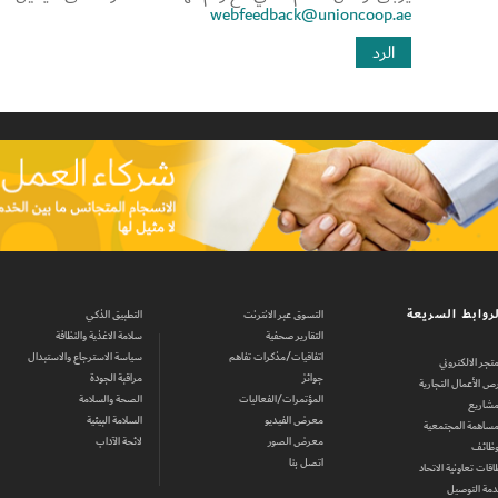
يرجى ارسال الاسم الثلاثي مع رقم الهاتف المتحرك على الايميل أدن
webfeedback@unioncoop.ae
الرد
روابط السريعة
التسوق عبر الانترنت
التطبيق الذكي
التقارير صحفية
سلامة الاغذية والنظافة
اتفاقيات/مذكرات تفاهم
سياسة الاسترجاع والاستبدال
متجر الالكتروني
جوائز
مراقبة الجودة
ص الأعمال التجارية
المؤتمرات/الفعاليات
الصحة والسلامة
مشاريع
معرض الفيديو
السلامة البيئية
مساهمة المجتمعية
معرض الصور
لائحة الآداب
وظائف
اتصل بنا
اقات تعاونية الاتحاد