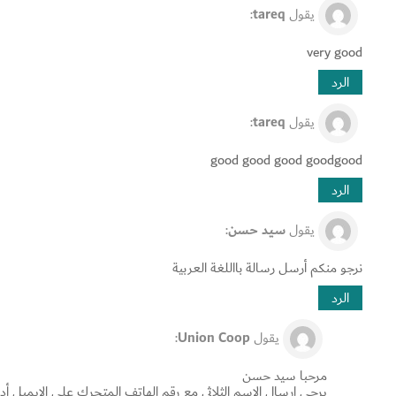
يقول
tareq
:
very good
الرد
يقول
tareq
:
good good good goodgood
الرد
يقول
سید حسن
:
نرجو منكم أرسل رسالة بااللغة العربية
الرد
يقول
Union Coop
:
مرحبا سيد حسن