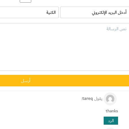
يقول
tareq
:
thanks
الرد