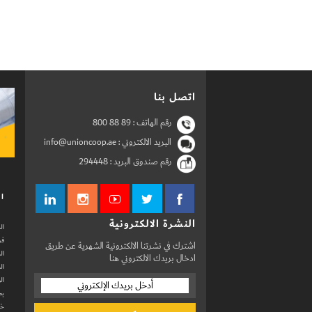
اتصل بنا
رقم الهاتف :
800 88 89
البريد الالكتروني : info@unioncoop.ae
رقم صندوق البريد :
294448
ال
النشرة الالكترونية
ال
فر
اشترك في نشرتنا الالكترونية الشهرية عن طريق
ال
ادخال بريدك الالكتروني هنا
ال
ال
بط