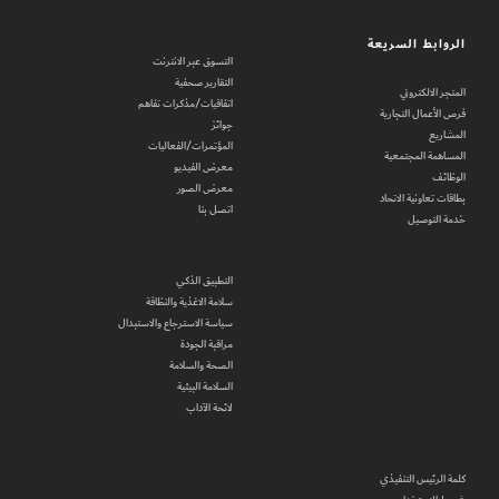
الروابط السريعة
التسوق عبر الانترنت
التقارير صحفية
المتجر الالكتروني
اتفاقيات/مذكرات تفاهم
فرص الأعمال التجارية
جوائز
المشاريع
المؤتمرات/الفعاليات
المساهمة المجتمعية
معرض الفيديو
الوظائف
معرض الصور
بطاقات تعاونية الاتحاد
اتصل بنا
خدمة التوصيل
التطبيق الذكي
سلامة الاغذية والنظافة
سياسة الاسترجاع والاستبدال
مراقبة الجودة
الصحة والسلامة
السلامة البيئية
لائحة الآداب
كلمة الرئيس التنفيذي