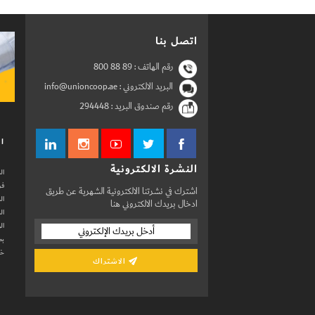
اتصل بنا
رقم الهاتف :
800 88 89
البريد الالكتروني : info@unioncoop.ae
رقم صندوق البريد :
294448
ال
النشرة الالكترونية
ال
فر
اشترك في نشرتنا الالكترونية الشهرية عن طريق
ال
ادخال بريدك الالكتروني هنا
ال
ال
بط
خد
الاشتراك