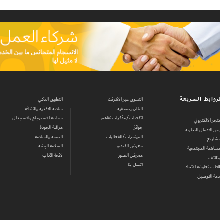
روابط السريعة
التسوق عبر الانترنت
التطبيق الذكي
التقارير صحفية
سلامة الاغذية والنظافة
اتفاقيات/مذكرات تفاهم
سياسة الاسترجاع والاستبدال
متجر الالكتروني
جوائز
مراقبة الجودة
ص الأعمال التجارية
المؤتمرات/الفعاليات
الصحة والسلامة
مشاريع
معرض الفيديو
السلامة البيئية
مساهمة المجتمعية
معرض الصور
لائحة الآداب
وظائف
اتصل بنا
اقات تعاونية الاتحاد
مة التوصيل