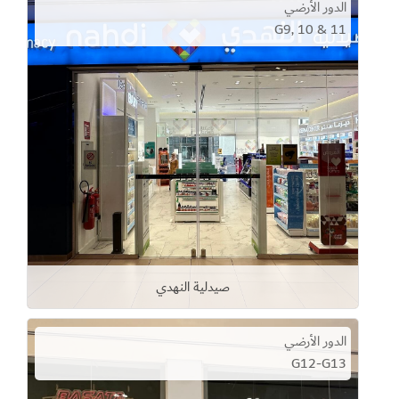
الدور الأرضي
G9, 10 & 11
صيدلية النهدي
الدور الأرضي
G12-G13