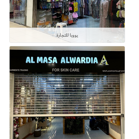
يووبا للتجارة