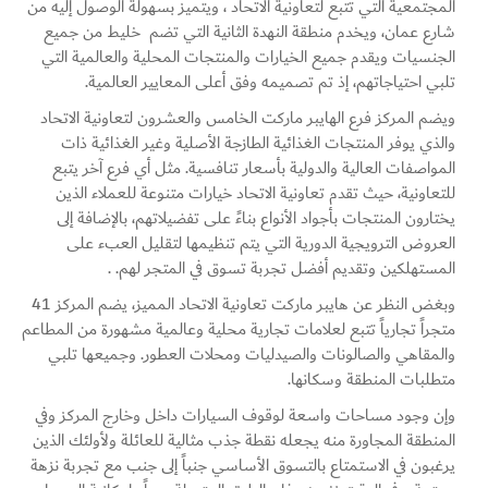
المجتمعية التي تتبع لتعاونية الاتحاد ، ويتميز بسهولة الوصول إليه من
شارع عمان، ويخدم منطقة النهدة الثانية التي تضم خليط من جميع
الجنسيات ويقدم جميع الخيارات والمنتجات المحلية والعالمية التي
تلبي احتياجاتهم، إذ تم تصميمه وفق أعلى المعايير العالمية.
ويضم المركز فرع الهايبر ماركت الخامس والعشرون لتعاونية الاتحاد
والذي يوفر المنتجات الغذائية الطازجة الأصلية وغير الغذائية ذات
المواصفات العالية والدولية بأسعار تنافسية. مثل أي فرع آخر يتبع
للتعاونية، حيث تقدم تعاونية الاتحاد خيارات متنوعة للعملاء الذين
يختارون المنتجات بأجواد الأنواع بناءً على تفضيلاتهم، بالإضافة إلى
العروض الترويجية الدورية التي يتم تنظيمها لتقليل العبء على
المستهلكين وتقديم أفضل تجربة تسوق في المتجر لهم. .
وبغض النظر عن هايبر ماركت تعاونية الاتحاد المميز، يضم المركز 41
متجراً تجارياً تتبع لعلامات تجارية محلية وعالمية مشهورة من المطاعم
والمقاهي والصالونات والصيدليات ومحلات العطور. وجميعها تلبي
متطلبات المنطقة وسكانها.
وإن وجود مساحات واسعة لوقوف السيارات داخل وخارج المركز وفي
المنطقة المجاورة منه يجعله نقطة جذب مثالية للعائلة ولأولئك الذين
يرغبون في الاستمتاع بالتسوق الأساسي جنباً إلى جنب مع تجربة نزهة
Set Youtube Channel ID