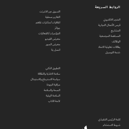
الروابط السريعة
التسوق عبر الانترنت
التقارير صحفية
المتجر الالكتروني
اتفاقيات/مذكرات تفاهم
فرص الأعمال التجارية
جوائز
المشاريع
المؤتمرات/الفعاليات
المساهمة المجتمعية
معرض الفيديو
الوظائف
معرض الصور
بطاقات تعاونية الاتحاد
اتصل بنا
خدمة التوصيل
التطبيق الذكي
سلامة الاغذية والنظافة
سياسة الاسترجاع والاستبدال
مراقبة الجودة
الصحة والسلامة
السلامة البيئية
لائحة الآداب
كلمة الرئيس التنفيذي
شروط الاستخدام