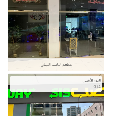
مطعم الباستا اللبناني
الدور الأرضي
G14