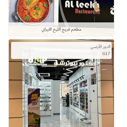
مطعم فريج الليخ الايراني
الدور الأرضي
G17