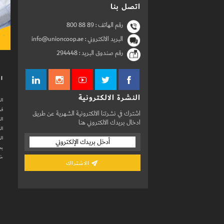
اتصل بنا
رقم الهاتف :
800 88 89
البريد الالكتروني : info@unioncoop.ae
رقم صندوق البريد :
294448
ال
النشرة الالكترونية
ال
فر
اشترك في نشرتنا الالكترونية الشهرية عن طريق
ال
ادخال بريدك الالكتروني هنا
ال
ال
بط
خد
الاشتراك