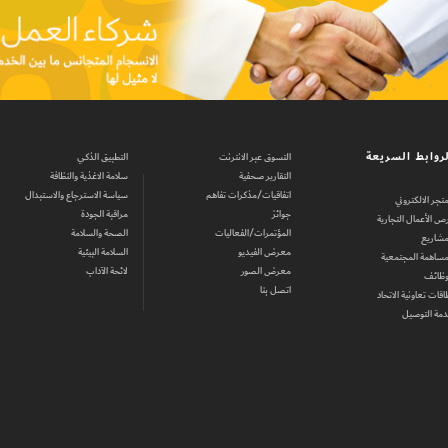
روابط السريعة
التسوق عبر الانترنت
التطبيق الذكي
التقارير صحفية
سلامة الاغذية والنظافة
اتفاقيات/مذكرات تفاهم
سياسة الاسترجاع والاستبدال
متجر الالكتروني
جوائز
مراقبة الجودة
ص الأعمال التجارية
المؤتمرات/الفعاليات
الصحة والسلامة
مشاريع
معرض الفيديو
السلامة البيئية
مساهمة المجتمعية
معرض الصور
لائحة الآداب
وظائف
اتصل بنا
اقات تعاونية الاتحاد
مة التوصيل