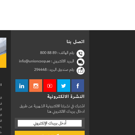
اتصل بنا
رقم الهاتف :
800 88 89
البريد الالكتروني : info@unioncoop.ae
رقم صندوق البريد :
294448
ال
النشرة الالكترونية
ال
فر
اشترك في نشرتنا الالكترونية الشهرية عن طريق
ال
ادخال بريدك الالكتروني هنا
ال
ال
بط
خد