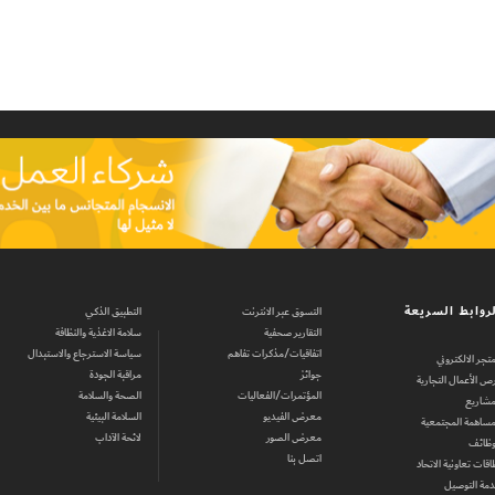
Set Youtube Channel ID
روابط السريعة
التسوق عبر الانترنت
التطبيق الذكي
التقارير صحفية
سلامة الاغذية والنظافة
اتفاقيات/مذكرات تفاهم
سياسة الاسترجاع والاستبدال
متجر الالكتروني
جوائز
مراقبة الجودة
ص الأعمال التجارية
المؤتمرات/الفعاليات
الصحة والسلامة
مشاريع
معرض الفيديو
السلامة البيئية
مساهمة المجتمعية
معرض الصور
لائحة الآداب
وظائف
اتصل بنا
اقات تعاونية الاتحاد
مة التوصيل