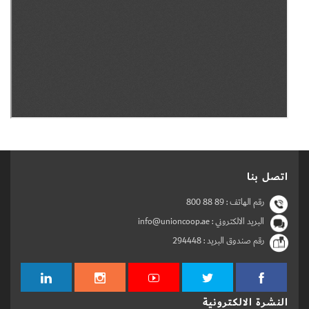
اتصل بنا
رقم الهاتف :
800 88 89
البريد الالكتروني : info@unioncoop.ae
رقم صندوق البريد :
294448
النشرة الالكترونية