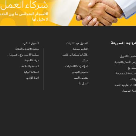
روابط السريعة
التسوق عبر الانترنت
التطبيق الذكي
التقارير صحفية
سلامة الاغذية والنظافة
اتفاقيات/مذكرات تفاهم
سياسة الاسترجاع والاستبدال
متجر الالكتروني
جوائز
مراقبة الجودة
ص الأعمال التجارية
المؤتمرات/الفعاليات
الصحة والسلامة
مشاريع
معرض الفيديو
السلامة البيئية
مساهمة المجتمعية
معرض الصور
لائحة الآداب
وظائف
اتصل بنا
اقات تعاونية الاتحاد
مة التوصيل