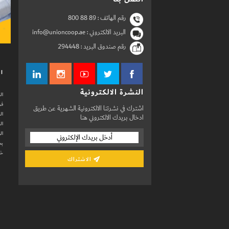
رقم الهاتف :
800 88 89
البريد الالكتروني : info@unioncoop.ae
رقم صندوق البريد :
294448
ال
النشرة الالكترونية
ال
فر
اشترك في نشرتنا الالكترونية الشهرية عن طريق
ال
ادخال بريدك الالكتروني هنا
ال
ال
بط
خد
الاشتراك