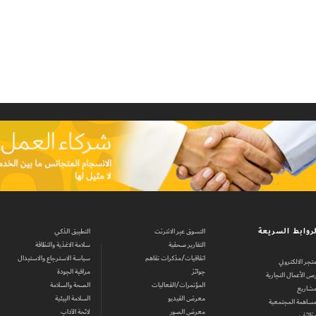
روابط السريعة
التسوق عبر الانترنت
التطبيق الذكي
التقارير صحفية
سلامة الاغذية والنظافة
اتفاقيات/مذكرات تفاهم
سياسة الاسترجاع والاستبدال
متجر الالكتروني
جوائز
مراقبة الجودة
ص الأعمال التجارية
المؤتمرات/الفعاليات
الصحة والسلامة
مشاريع
معرض الفيديو
السلامة البيئية
مساهمة المجتمعية
معرض الصور
لائحة الآداب
وظائف