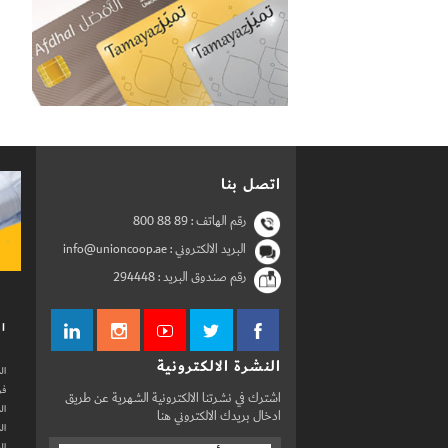
اتصل بنا
رقم الهاتف :
800 88 89
البريد الالكتروني : info@unioncoop.ae
رقم صندوق البريد :
294448
ال
النشرة الالكترونية
ال
فر
اشترك في نشرتنا الالكترونية الشهرية عن طريق
ال
ادخال بريدك الالكتروني هنا
ال
ال