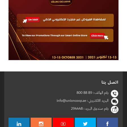
اتصل بنا
رقم الهاتف :
800 88 89
البريد الالكتروني : info@unioncoop.ae
رقم صندوق البريد :
294448