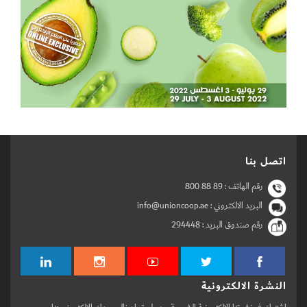
اتصل بنا
رقم الهاتف :
800 88 89
البريد الالكتروني : info@unioncoop.ae
رقم صندوق البريد :
294448
النشرة الالكترونية