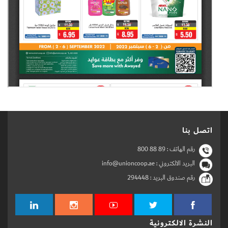
اتصل بنا
رقم الهاتف :
800 88 89
البريد الالكتروني : info@unioncoop.ae
رقم صندوق البريد :
294448
النشرة الالكترونية