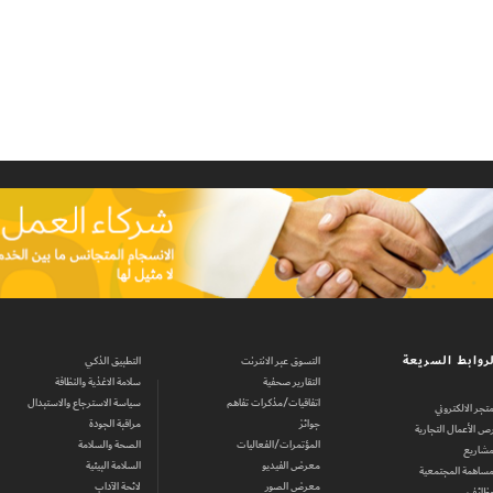
روابط السريعة
التسوق عبر الانترنت
التطبيق الذكي
التقارير صحفية
سلامة الاغذية والنظافة
اتفاقيات/مذكرات تفاهم
سياسة الاسترجاع والاستبدال
متجر الالكتروني
جوائز
مراقبة الجودة
ص الأعمال التجارية
المؤتمرات/الفعاليات
الصحة والسلامة
مشاريع
معرض الفيديو
السلامة البيئية
مساهمة المجتمعية
معرض الصور
لائحة الآداب
وظائف