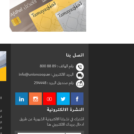
اتصل بنا
رقم الهاتف :
800 88 89
البريد الالكتروني : info@unioncoop.ae
رقم صندوق البريد :
294448
ال
النشرة الالكترونية
ال
فر
اشترك في نشرتنا الالكترونية الشهرية عن طريق
ال
ادخال بريدك الالكتروني هنا
ال
ال