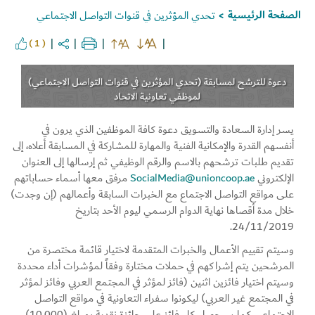
الصفحة الرئيسية
تحدي المؤثرين في قنوات التواصل الاجتماعي
>
( 1 )
Set Youtube Channel ID
يسر إدارة السعادة والتسويق دعوة كافة الموظفين الذي يرون في
أنفسهم القدرة والإمكانية الفنية والمهارة للمشاركة في المسابقة أعلاه، إلى
تقديم طلبات ترشحهم بالاسم والرقم الوظيفي ثم إرسالها إلى العنوان
الإلكتروني
SocialMedia@unioncoop.ae
مرفق معها أسماء حساباتهم
على مواقع التواصل الاجتماع مع الخبرات السابقة وأعمالهم (إن وجدت)
خلال مدة أقصاها نهاية الدوام الرسمي ليوم الأحد بتاريخ
24/11/2019.
وسيتم تقييم الأعمال والخبرات المتقدمة لاختيار قائمة مختصرة من
المرشحين يتم إشراكهم في حملات مختارة وفقاً لمؤشرات أداء محددة
وسيتم اختيار فائزين اثنين (فائز لمؤثر في المجتمع العربي وفائز لمؤثر
في المجتمع غير العربي) ليكونوا سفراء التعاونية في مواقع التواصل
الاجتماعي كما سيحصل كل فائز على جائزة نقدية بمبلغ (10,000)