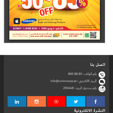
اتصل بنا
رقم الهاتف :
800 88 89
البريد الالكتروني : info@unioncoop.ae
رقم صندوق البريد :
294448
النشرة الالكترونية