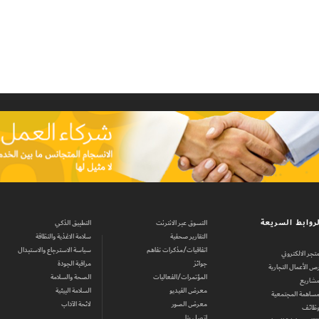
روابط السريعة
التسوق عبر الانترنت
التطبيق الذكي
التقارير صحفية
سلامة الاغذية والنظافة
اتفاقيات/مذكرات تفاهم
سياسة الاسترجاع والاستبدال
متجر الالكتروني
جوائز
مراقبة الجودة
ص الأعمال التجارية
المؤتمرات/الفعاليات
الصحة والسلامة
مشاريع
معرض الفيديو
السلامة البيئية
مساهمة المجتمعية
معرض الصور
لائحة الآداب
وظائف
اتصل بنا