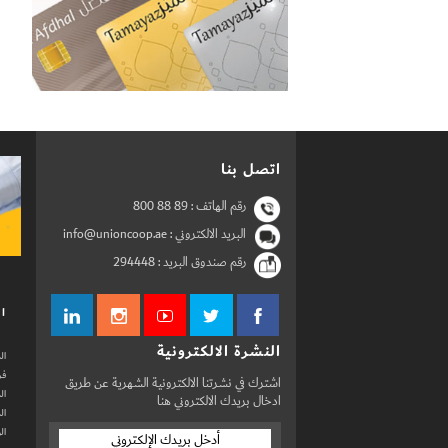
اتصل بنا
رقم الهاتف :
800 88 89
البريد الالكتروني : info@unioncoop.ae
رقم صندوق البريد :
294448
ال
النشرة الالكترونية
ال
فر
اشترك في نشرتنا الالكترونية الشهرية عن طريق
ال
ادخال بريدك الالكتروني هنا
ال
ال