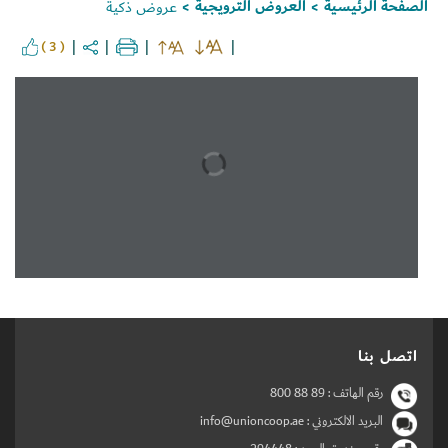
الصفحة الرئيسية
العروض الترويجية
عروض ذكية
>
>
( 3 )
Set Youtube Channel ID
اتصل بنا
رقم الهاتف :
800 88 89
البريد الالكتروني : info@unioncoop.ae