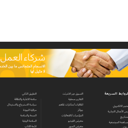
روابط السريعة
التسوق عبر الانترنت
التطبيق الذكي
التقارير صحفية
سلامة الاغذية والنظافة
اتفاقيات/مذكرات تفاهم
سياسة الاسترجاع والاستبدال
متجر الالكتروني
جوائز
مراقبة الجودة
ص الأعمال التجارية
المؤتمرات/الفعاليات
الصحة والسلامة
مشاريع
معرض الفيديو
السلامة البيئية
مساهمة المجتمعية
معرض الصور
لائحة الآداب
وظائف