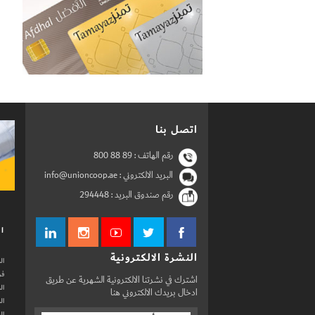
اتصل بنا
رقم الهاتف :
800 88 89
البريد الالكتروني : info@unioncoop.ae
رقم صندوق البريد :
294448
ال
النشرة الالكترونية
ال
فر
اشترك في نشرتنا الالكترونية الشهرية عن طريق
ال
ادخال بريدك الالكتروني هنا
ال
ال