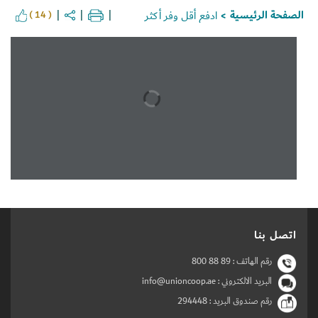
الصفحة الرئيسية
ادفع أقل وفر أكثر
( 14 )
>
Set Youtube Channel ID
اتصل بنا
رقم الهاتف :
800 88 89
البريد الالكتروني : info@unioncoop.ae
رقم صندوق البريد :
294448