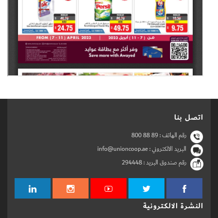
اتصل بنا
رقم الهاتف :
800 88 89
البريد الالكتروني : info@unioncoop.ae
رقم صندوق البريد :
294448
النشرة الالكترونية